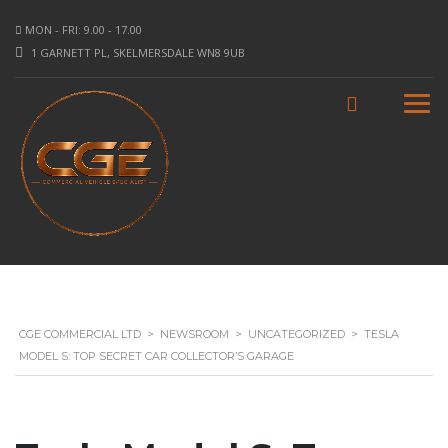
MON - FRI: 9.00 - 17.00
1 GARNETT PL, SKELMERSDALE WN8 9UB
CGE COMMERCIAL LTD
>
NEWSROOM
>
UNCATEGORIZED
>
TESLA
MODEL S: TOP SECRET CAR COLLECTOR’S GARAGE